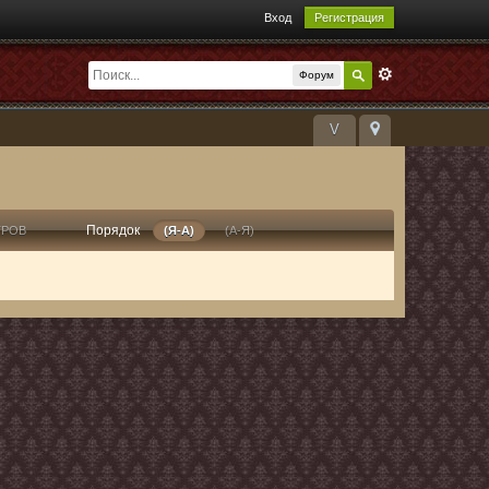
Вход
Регистрация
Форум
V
Порядок
ТРОВ
(Я-А)
(А-Я)