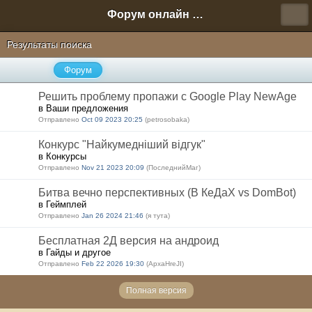
Форум онлайн игры "Новая Эра" (Нюра Биз)
Результаты поиска
Форум
Решить проблему пропажи с Google Play NewAge
в Ваши предложения
Отправлено
Oct 09 2023 20:25
(petrosobaka)
Конкурс "Найкумедніший відгук"
в Конкурсы
Отправлено
Nov 21 2023 20:09
(ПоследнийМаг)
Битва вечно перспективных (В КеДаХ vs DomBot)
в Геймплей
Отправлено
Jan 26 2024 21:46
(я тута)
Бесплатная 2Д версия на андроид
в Гайды и другое
Отправлено
Feb 22 2026 19:30
(ApxaHreJI)
Полная версия