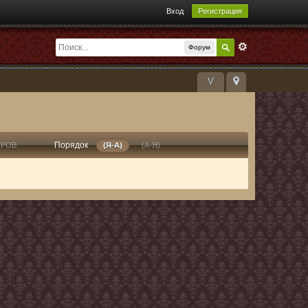
Вход
Регистрация
Форум
V
Порядок
ТРОВ
(Я-А)
(А-Я)