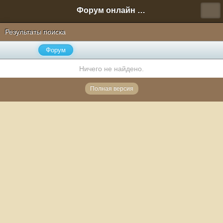
Форум онлайн игры "Новая Эра" (Нюра Биз)
Результаты поиска
Форум
Ничего не найдено.
Полная версия