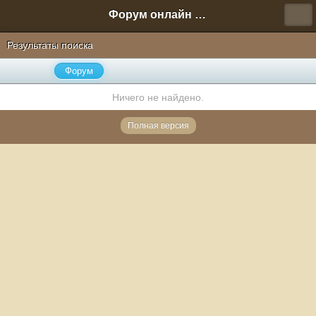
Форум онлайн игры "Новая Эра" (Нюра Биз)
Результаты поиска
Форум
Ничего не найдено.
Полная версия