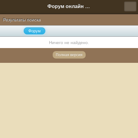
Форум онлайн игры "Новая Эра" (Нюра Биз)
Результаты поиска
Форум
Ничего не найдено.
Полная версия