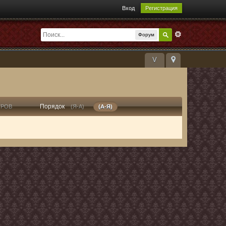
Вход
Регистрация
Форум
V
Порядок
ТРОВ
(Я-А)
(А-Я)