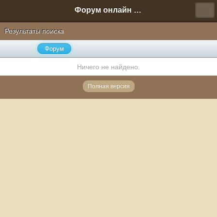
Форум онлайн игры "Новая Эра" (Нюра Биз)
Результаты поиска
Форум
Ничего не найдено.
Полная версия