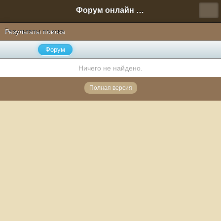
Форум онлайн игры "Новая Эра" (Нюра Биз)
Результаты поиска
Форум
Ничего не найдено.
Полная версия