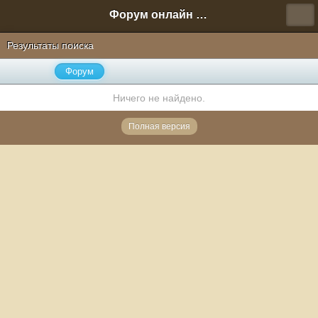
Форум онлайн игры "Новая Эра" (Нюра Биз)
Результаты поиска
Форум
Ничего не найдено.
Полная версия