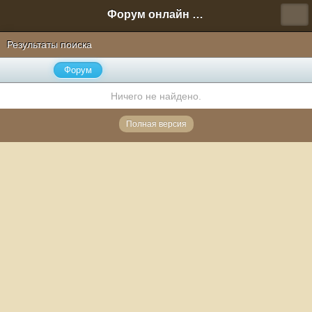
Форум онлайн игры "Новая Эра" (Нюра Биз)
Результаты поиска
Форум
Ничего не найдено.
Полная версия