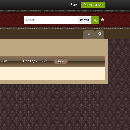
Вход
Регистрация
Форум
V
Порядок
ТРОВ
(Я-А)
(А-Я)