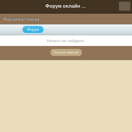
Форум онлайн игры "Новая Эра" (Нюра Биз)
Результаты поиска
Форум
Ничего не найдено.
Полная версия