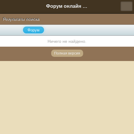
Форум онлайн игры "Новая Эра" (Нюра Биз)
Результаты поиска
Форум
Ничего не найдено.
Полная версия