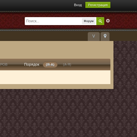
Вход
Регистрация
Форум
V
Порядок
ТРОВ
(Я-А)
(А-Я)