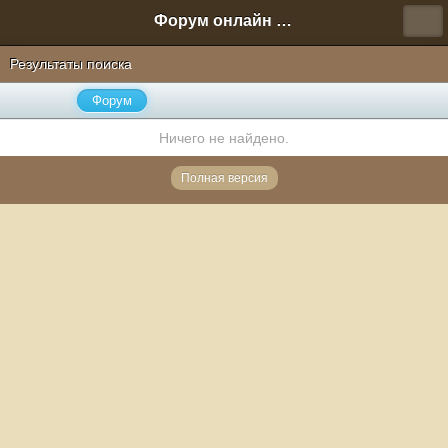
Форум онлайн игры "Новая Эра" (Нюра Биз)
Результаты поиска
Форум
Ничего не найдено.
Полная версия