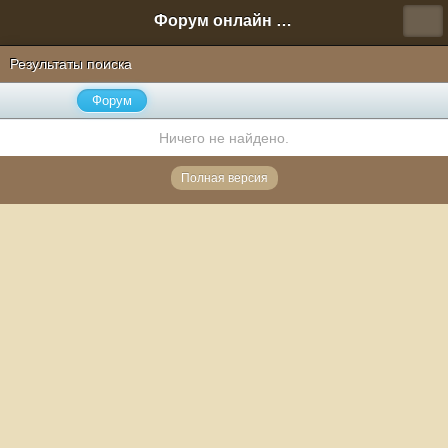
Форум онлайн игры "Новая Эра" (Нюра Биз)
Результаты поиска
Форум
Ничего не найдено.
Полная версия