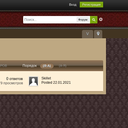
Вход
Регистрация
Форум
V
Порядок
ТРОВ
(Я-А)
(А-Я)
Skillet
0 ответов
Posted 22.01.2021
79 просмотров