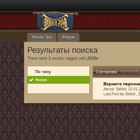
Новая Эра
Форум
Результаты поиска
There were
1
results tagged with
2015г
По типу
Сортировка
ПО ПОСЛЕ
Форум
Верните персона
Автор: Skillet, 22.0
Last Post by Skillet ,