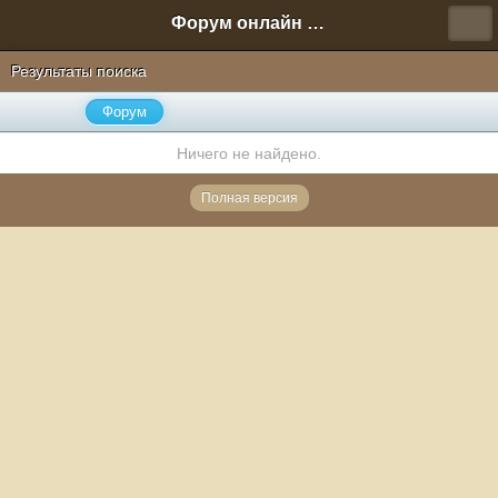
Форум онлайн игры "Новая Эра" (Нюра Биз)
Результаты поиска
Форум
Ничего не найдено.
Полная версия