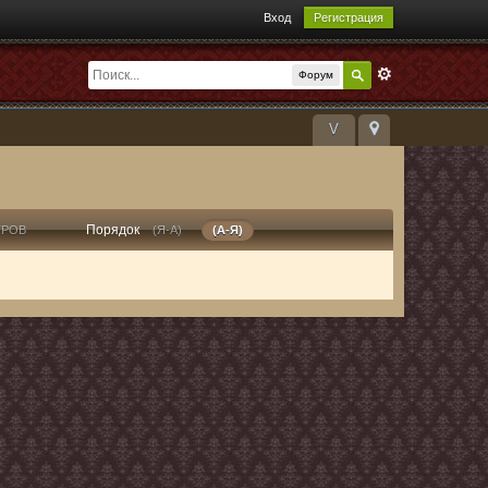
Вход
Регистрация
Форум
V
Порядок
ТРОВ
(Я-А)
(А-Я)