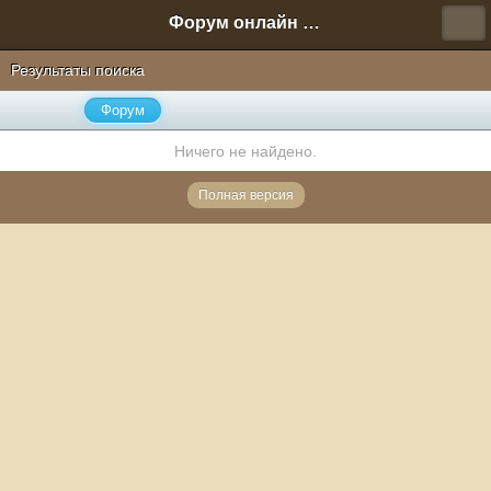
Форум онлайн игры "Новая Эра" (Нюра Биз)
Результаты поиска
Форум
Ничего не найдено.
Полная версия