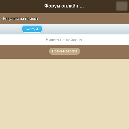
Форум онлайн игры "Новая Эра" (Нюра Биз)
Результаты поиска
Форум
Ничего не найдено.
Полная версия