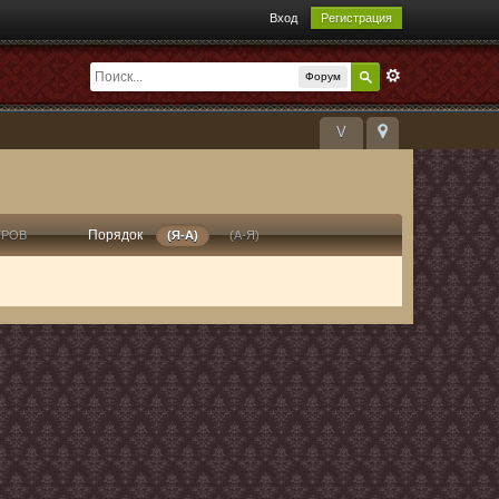
Вход
Регистрация
Форум
V
Порядок
ТРОВ
(Я-А)
(А-Я)