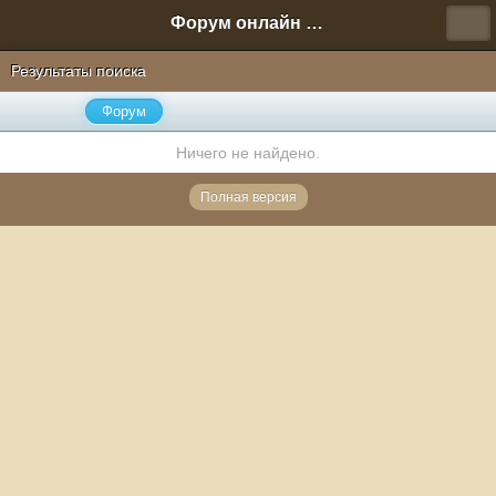
Форум онлайн игры "Новая Эра" (Нюра Биз)
Результаты поиска
Форум
Ничего не найдено.
Полная версия