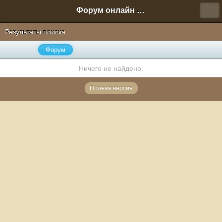
Форум онлайн игры "Новая Эра" (Нюра Биз)
Результаты поиска
Форум
Ничего не найдено.
Полная версия