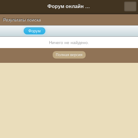
Форум онлайн игры "Новая Эра" (Нюра Биз)
Результаты поиска
Форум
Ничего не найдено.
Полная версия