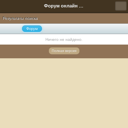
Форум онлайн игры "Новая Эра" (Нюра Биз)
Результаты поиска
Форум
Ничего не найдено.
Полная версия