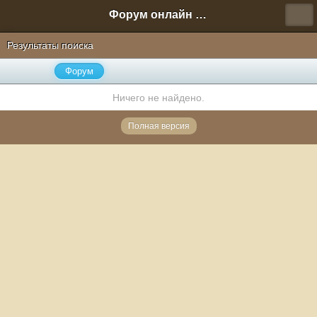
Форум онлайн игры "Новая Эра" (Нюра Биз)
Результаты поиска
Форум
Ничего не найдено.
Полная версия