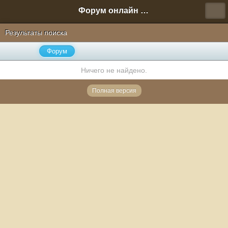
Форум онлайн игры "Новая Эра" (Нюра Биз)
Результаты поиска
Форум
Ничего не найдено.
Полная версия