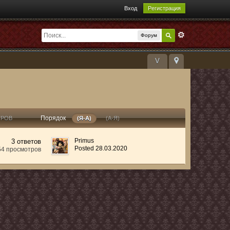
Вход
Регистрация
Форум
V
Порядок
ТРОВ
(Я-А)
(А-Я)
Primus
3 ответов
Posted 28.03.2020
54 просмотров