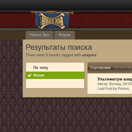
Новая Эра
Форум
Результаты поиска
There were
1
results tagged with
азарта
По типу
Сортировка
ПО ПОСЛЕ
Форум
Ультиматум аза
Автор: Взгляд, 28.0
Last Post by Primus ,