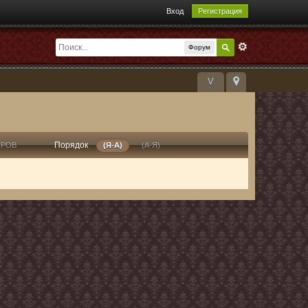
Вход
Регистрация
Форум
V
Порядок
ТРОВ
(Я-А)
(А-Я)