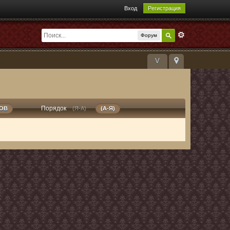
Вход
Регистрация
Форум
V
Порядок
РОВ
(Я-А)
(А-Я)