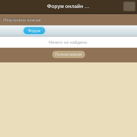
Форум онлайн игры "Новая Эра" (Нюра Биз)
Результаты поиска
Форум
Ничего не найдено.
Полная версия