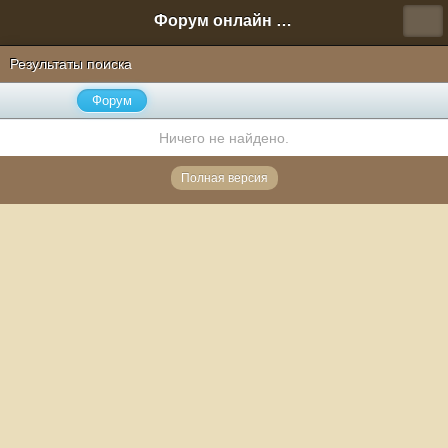
Форум онлайн игры "Новая Эра" (Нюра Биз)
Результаты поиска
Форум
Ничего не найдено.
Полная версия