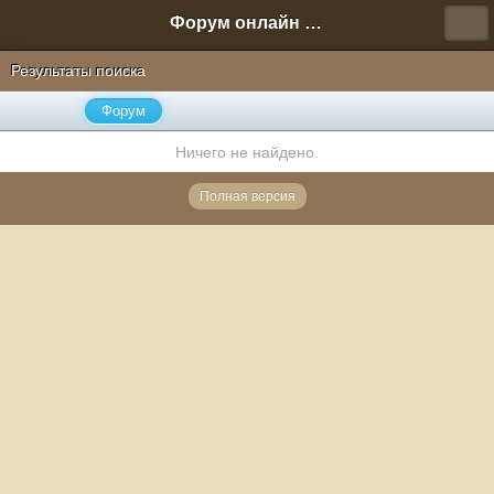
Форум онлайн игры "Новая Эра" (Нюра Биз)
Результаты поиска
Форум
Ничего не найдено.
Полная версия