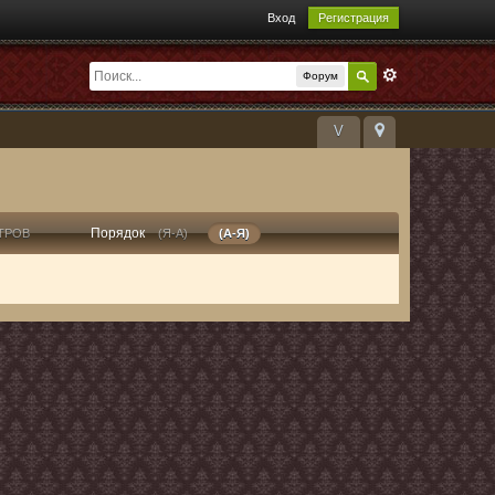
Вход
Регистрация
Форум
V
Порядок
ТРОВ
(Я-А)
(А-Я)