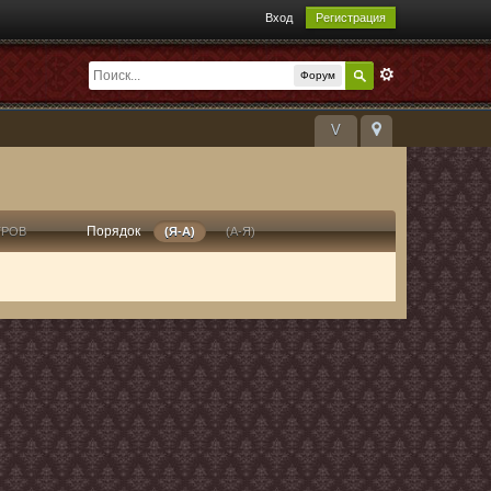
Вход
Регистрация
Форум
V
Порядок
ТРОВ
(Я-А)
(А-Я)