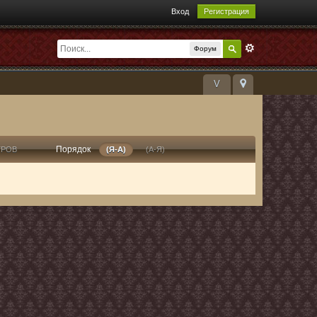
Вход
Регистрация
Форум
V
Порядок
ТРОВ
(Я-А)
(А-Я)