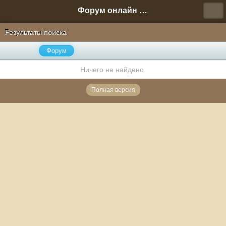
Форум онлайн игры "Новая Эра" (Нюра Биз)
Результаты поиска
Форум
Ничего не найдено.
Полная версия