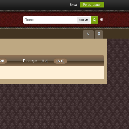
Вход
Регистрация
Форум
V
Порядок
РОВ
(Я-А)
(А-Я)