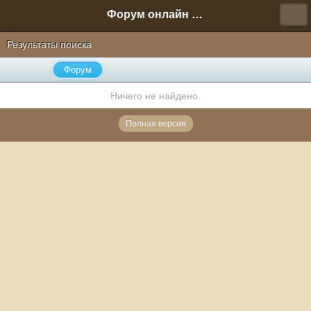
Форум онлайн игры "Новая Эра" (Нюра Биз)
Результаты поиска
Форум
Ничего не найдено.
Полная версия