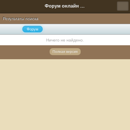
Форум онлайн игры "Новая Эра" (Нюра Биз)
Результаты поиска
Форум
Ничего не найдено.
Полная версия