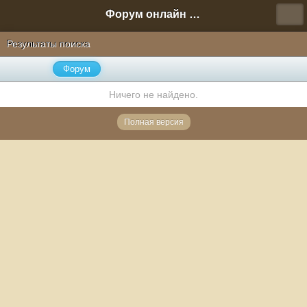
Форум онлайн игры "Новая Эра" (Нюра Биз)
Результаты поиска
Форум
Ничего не найдено.
Полная версия