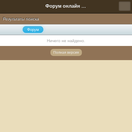
Форум онлайн игры "Новая Эра" (Нюра Биз)
Результаты поиска
Форум
Ничего не найдено.
Полная версия