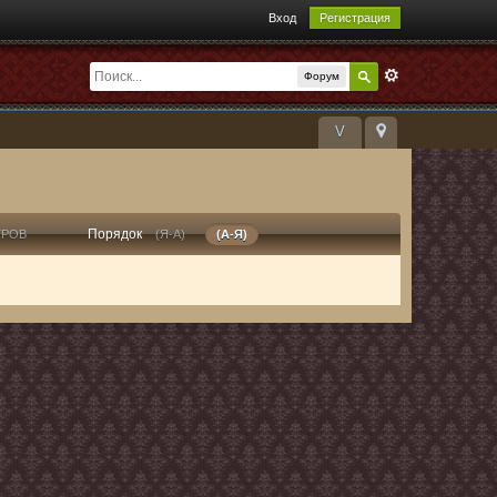
Вход
Регистрация
Форум
V
Порядок
ТРОВ
(Я-А)
(А-Я)