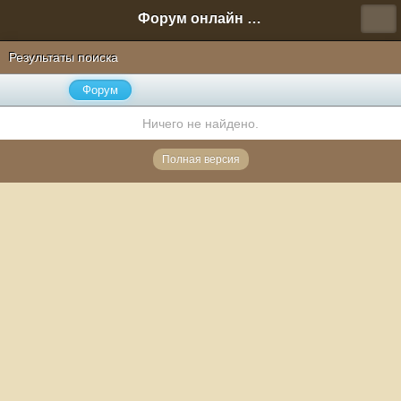
Форум онлайн игры "Новая Эра" (Нюра Биз)
Результаты поиска
Форум
Ничего не найдено.
Полная версия