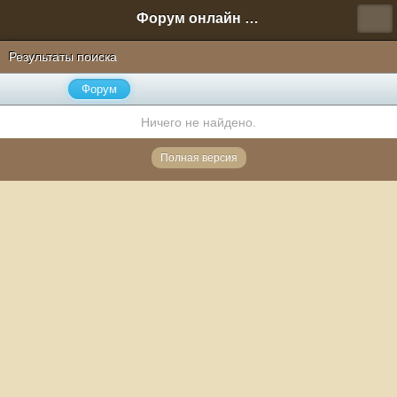
Форум онлайн игры "Новая Эра" (Нюра Биз)
Результаты поиска
Форум
Ничего не найдено.
Полная версия