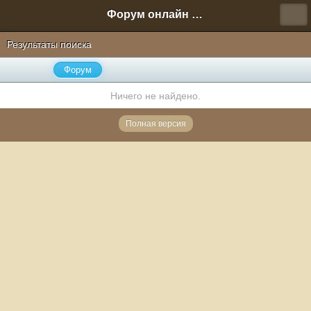
Форум онлайн игры "Новая Эра" (Нюра Биз)
Результаты поиска
Форум
Ничего не найдено.
Полная версия