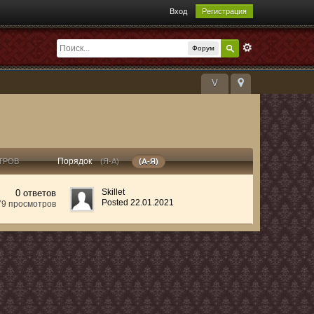
Вход
Регистрация
Форум
V
Порядок
ТРОВ
(Я-А)
(А-Я)
Skillet
0 ответов
Posted 22.01.2021
79 просмотров