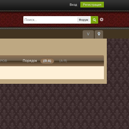
Вход
Регистрация
Форум
V
Порядок
ТРОВ
(Я-А)
(А-Я)